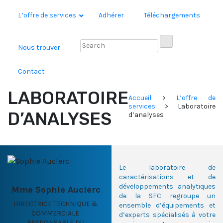
L’offre de services
Adhérer
Téléchargements
Nous trouver
Contact
LABORATOIRE
Accueil
>
L’offre de
services
>
Laboratoire
D’ANALYSES
d’analyses
Le laboratoire de
caractérisations et de
développements analytiques
Mme Sophie Auclerc
de la SFC regroupe un
DIRECTRICE TECHNIQUE &
ensemble d’équipements et
COMMERCIALE
d’experts spécialisés à votre
RESPONSABLE DU