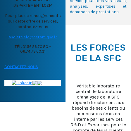
service pour tous vos essais,
DEPARTEMENT LC2M
analyses, expertises et
demandes de prestations.
Pour plus de renseignements
sur cette offre de services,
contactez-nous
auclerc.sfc@ceramique.fr
LES FORCES
TÉL. 01.56.56.70.80 –
06.74.79.60.31
DE LA SFC
CONTACTEZ NOUS
Véritable laboratoire
central, le laboratoire
d’analyses de la SFC
répond directement aux
besoins de ses clients ou
aux besoins émis en
interne par les services
R&D et Expertises pour le
compte de leurs clients.