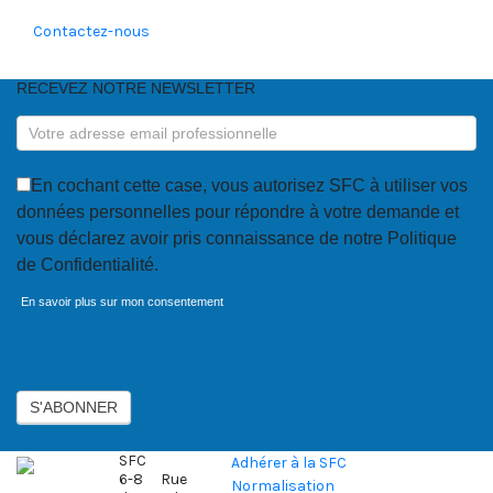
Contactez-nous
RECEVEZ NOTRE NEWSLETTER
RECEVEZ
NOTRE
NEWSLETTER
En cochant cette case, vous autorisez SFC à utiliser vos
données personnelles pour répondre à votre demande et
vous déclarez avoir pris connaissance de notre Politique
de Confidentialité.
En savoir plus sur mon consentement
Axeptio consent
S'ABONNER
SFC
Adhérer à la SFC
6-8 Rue
Normalisation