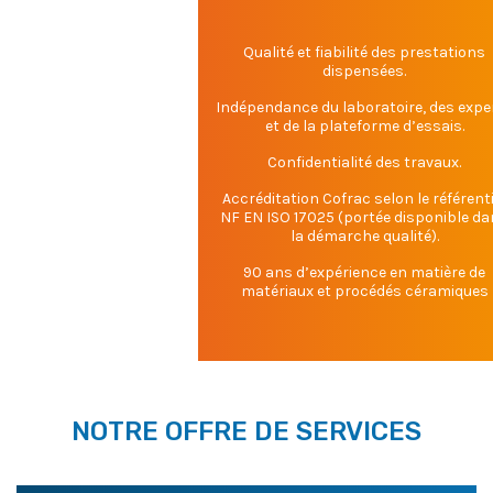
Qualité et fiabilité des prestations
dispensées.
Indépendance du laboratoire, des expe
et de la plateforme d’essais.
Confidentialité des travaux.
Accréditation Cofrac selon le référenti
NF EN ISO 17025 (portée disponible d
la démarche qualité).
90 ans d’expérience en matière de
matériaux et procédés céramiques
NOTRE OFFRE DE SERVICES