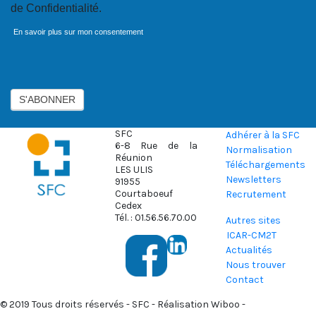
de Confidentialité.
En savoir plus sur mon consentement
Axeptio consent
S'ABONNER
SFC
Adhérer à la SFC
6-8 Rue de la
Normalisation
Réunion
Téléchargements
LES ULIS
Newsletters
91955
Courtaboeuf
Recrutement
Cedex
Tél. : 01.56.56.70.00
Autres sites
ICAR-CM2T
Actualités
Nous trouver
Contact
© 2019 Tous droits réservés - SFC - Réalisation
Wiboo
-