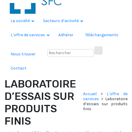
La société
Secteurs d’activité
L’offre de services
Adhérer
Téléchargements
Nous trouver
Contact
LABORATOIRE
D’ESSAIS SUR
Accueil
>
L’offre de
services
>
Laboratoire
d’essais sur produits
PRODUITS
finis
FINIS