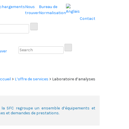
échargements
Nous
Bureau de
trouver
Normalisation
Contact
uver
ccueil
>
L’offre de services
>
Laboratoire d’analyses
de la SFC regroupe un ensemble d’équipements et
ises et demandes de prestations.