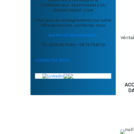
DIRECTRICE TECHNIQUE &
COMMERCIALE RESPONSABLE DU
DEPARTEMENT LC2M
Pour plus de renseignements sur cette
offre de services, contactez-nous
auclerc.sfc@ceramique.fr
Vérita
TÉL. 01.56.56.70.80 – 06.74.79.60.31
CONTACTEZ NOUS
AC
DA