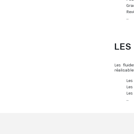
Gra
Rev
…
LES
Les fluid
réalisable
Les
Les
Les 
…