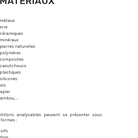
 MATÉRIAUX
 métaux
erre
 céramiques
 minéraux
pierres naturelles
 polymères
 composites
 caoutchoucs
 plastiques
silicones
ois
apier
bambou, …
tillons analysables peuvent se présenter sous
 formes :
sifs
dres