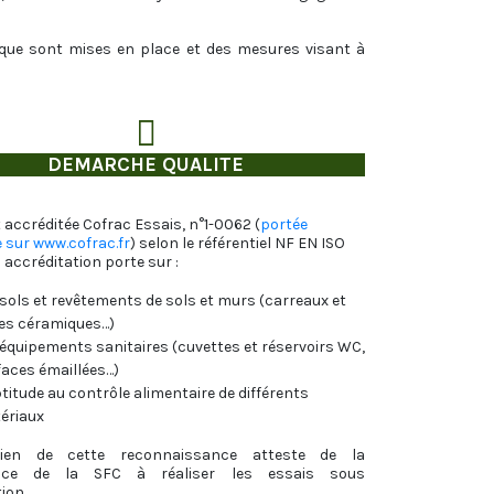
mique sont mises en place et des mesures visant à
DEMARCHE QUALITE
 accréditée Cofrac Essais, n°1-0062 (
portée
 sur www.cofrac.fr
) selon le référentiel NF EN ISO
 accréditation porte sur :
sols et revêtements de sols et murs (carreaux et
les céramiques…)
équipements sanitaires (cuvettes et réservoirs WC,
faces émaillées…)
titude au contrôle alimentaire de différents
ériaux
ien de cette reconnaissance atteste de la
nce de la SFC à réaliser les essais sous
ion.