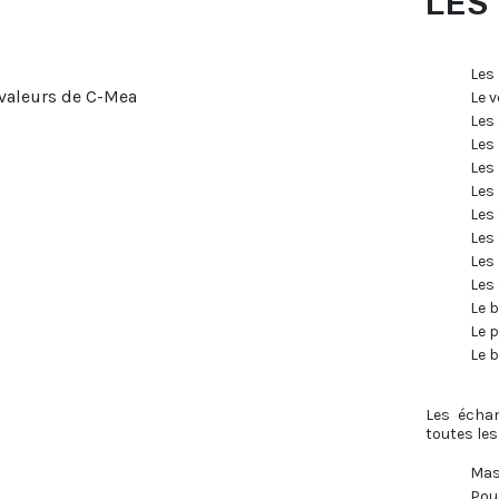
LES
Les
Le v
Les
Les
Les 
Les
Les
Les
Les
Les 
Le b
Le p
Le 
Les échan
toutes les
Mas
Pou