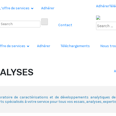
Adhérer
Tél
L’offre de services
Adhérer
Contact
ffre de services
Adhérer
Téléchargements
Nous tro
NALYSES
A
oratoire de caractérisations et de développements analytiques 
ts spécialisés à votre service pour tous vos essais, analyses, expert