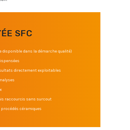
TÉE SFC
ée disponible dans la démarche qualité)
 dispensées
sultats directement exploitables
analyses
x
ais raccourcis sans surcout
t procédés céramiques