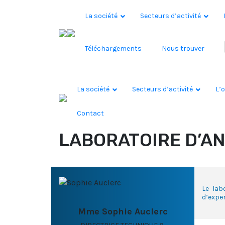
Skip to content
La société
Secteurs d’activité
Téléchargements
Nous trouver
La société
Secteurs d’activité
L’o
Contact
LABORATOIRE D’A
Le lab
d’exper
Mme Sophie Auclerc