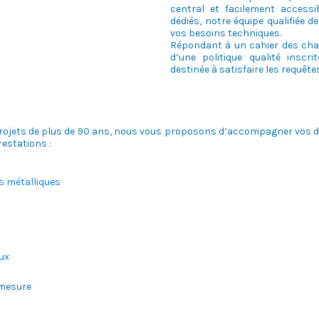
central et facilement access
dédiés, notre équipe qualifiée 
vos besoins techniques.
Répondant à un cahier des char
d’une politique qualité inscr
destinée à satisfaire les requête
jets de plus de 90 ans, nous vous proposons d’accompagner vos dév
restations :
s métalliques
ux
 mesure