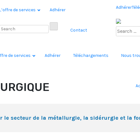
Adhérer
Tél
L’offre de services
Adhérer
Contact
ffre de services
Adhérer
Téléchargements
Nous tro
LURGIQUE
Ac
 le secteur de la métallurgie, la sidérurgie et la f