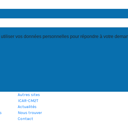
Autres sites
ICAR-CM2T
Actualités
s
Nous trouver
Contact