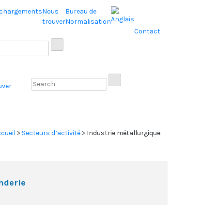
échargements
Nous
Bureau de
trouver
Normalisation
Contact
uver
cueil
>
Secteurs d’activité
>
Industrie métallurgique
onderie