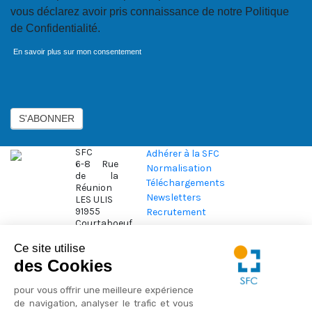
vous déclarez avoir pris connaissance de notre Politique
de Confidentialité.
En savoir plus sur mon consentement
Axeptio consent
S'ABONNER
SFC
Adhérer à la SFC
6-8 Rue
Normalisation
de la
Téléchargements
Réunion
Newsletters
LES ULIS
91955
Recrutement
Courtaboeuf
Cedex
Autres sites
Tél. :
Ce site utilise
ICAR-CM2T
01.56.56.70.00
des Cookies
Actualités
Nous trouver
pour vous offrir une meilleure expérience
Contact
de navigation, analyser le trafic et vous