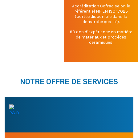
Accréditation Cofrac selon le
référentiel NF EN ISO 17025
(portée disponible dans la
démarche qualité).
90 ans d’expérience en matière
de matériaux et procédés
céramiques.
NOTRE OFFRE DE SERVICES
R&D