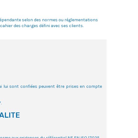
indépendante selon des normes ou réglementations
cahier des charges défini avec ses clients.
i lui sont confiées peuvent être prises en compte
.
ALITE
rme aux exigences du référentiel NF EN ISO 17025.