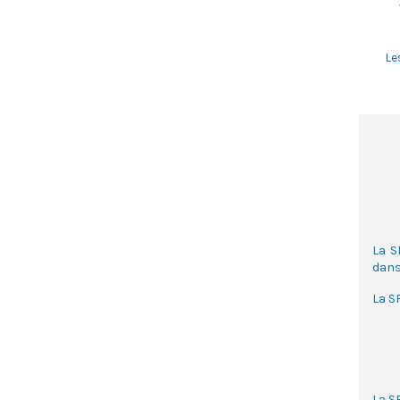
Le
La S
dans 
La S
La S