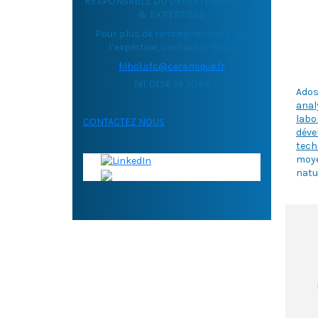
RESPONSABLE DU DEPARTEMENT CTIC
& EXPERTISES
Pour plus de renseignements sur
l’expertise, contactez-nous
filhol.sfc@ceramique.fr
Tél. 01.56.56.70.66
Ados
ana
labo
CONTACTEZ NOUS
dév
tech
moye
natu