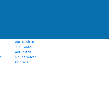
Autres sites
ICAR-CM2T
Actualités
s
Nous trouver
Contact
ons