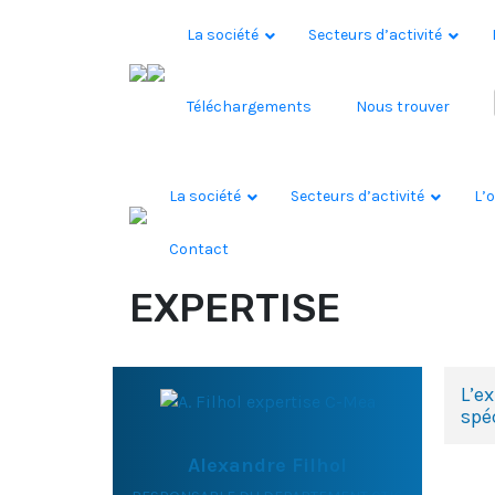
Skip to content
La société
Secteurs d’activité
Téléchargements
Nous trouver
La société
Secteurs d’activité
L’o
Contact
EXPERTISE
L’e
spé
Alexandre Filhol