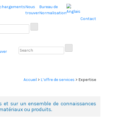
échargements
Nous
Bureau de
trouver
Normalisation
Contact
uver
Accueil
>
L’offre de services
>
Expertise
iés et sur un ensemble de connaissances
 matériaux ou produits.