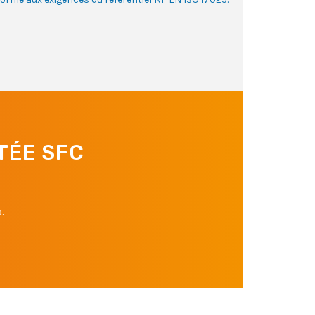
TÉE SFC
.